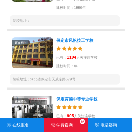
建校时间：1996年
院校地址：
保定市风帆技工学校
正在招生
1194
已有：
人关注该学校
建校时间：年
院校地址：河北省保定市天威东路679号
保定育德中等专业学校
正在招生
905
已有：
人关注该学校
39
在线报名
学费咨询
电话咨询
建校时间：1993年