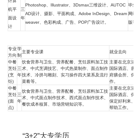
计算
Photoshop、Illustrator、3Dsmax三维设计、AUTOC
毕业
机平
三
AD设计、摄影、平面构成、Adobe InDesign、Dream
网站
面设
年
weaver、色彩构成、广告、POP广告设计。
版等
计
专业
学
主要专业课
就业去向
方向
制
中餐
饮食营养与卫生、营养配餐、烹饪原料加工技
主要在北京清
烹饪
三
术、中式烹调技艺、中式热菜制作、面点制作
国际酒店、唐
(烹
年
技术、冷拼与雕刻、实习操作四大菜系及流行
府膳会所、保
饪)
菜肴等。
作。
中餐
主要在北京清
饮食营养与卫生、营养配餐、烹饪原料加工技
烹饪
三
国际酒店、保
术、中式面点制作技术、西式面点制作技术、
(面
年
保定好利来、
餐饮成本核算、市场营销知识等。
点)
帮助工作。
“3+2”大专学历