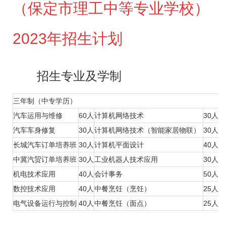
（保定市理工中等专业学校）
2023年招生计划
招生专业及学制
三年制（中专学历）
五
汽车运用与维修
60人
计算机网络技术
30人
合
汽车车身修复
30人
计算机网络技术（智能家居物联）
30人
长城汽车订单培养班
30人
计算机平面设计
40人
会
中冀汽贸订单培养班
30人
工业机器人技术应用
30人
中
机电技术应用
40人
会计事务
50人
计
数控技术应用
40人
中餐烹饪（烹饪）
25人
汽
电气设备运行与控制
40人
中餐烹饪（面点）
25人