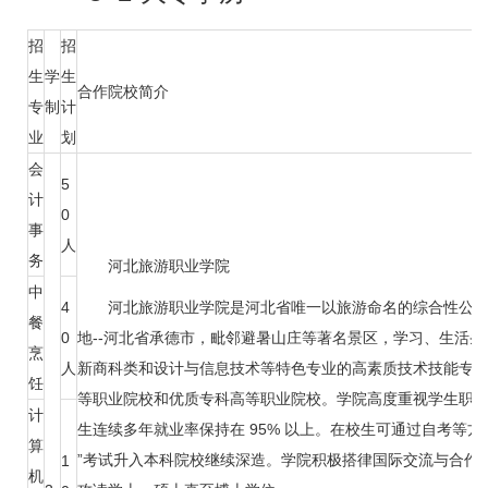
招
招
生
学
生
合作院校简介
专
制
计
业
划
会
5
计
0
事
人
务
河北旅游职业学院
中
4
河北旅游职业学院是河北省唯一以旅游命名的综合性公
餐
0
地--河北省承德市，毗邻避暑山庄等著名景区，学习、生活
烹
人
新商科类和设计与信息技术等特色专业的高素质技术技能专
饪
等职业院校和优质专科高等职业院校。学院高度重视学生职
计
生连续多年就业率保持在 95% 以上。在校生可通过自考等方
算
”考试升入本科院校继续深造。学院积极搭律国际交流与合作
1
机