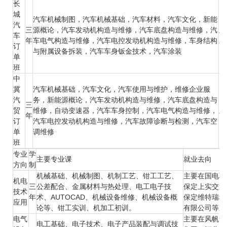
长
城
汽车机械制图，汽车机械基础，汽车材料，汽车文化，新能
汽
三
源概论，汽车发动机构造与维修，汽车底盘构造与维修，汽
主
车
年
车电气构造与维修，汽车电控发动机构造与维修，车身结构
助
订
与附属设备拆装，汽车车身钣金技术，汽车涂装
单
班
中
冀
汽车机械基础，汽车文化，汽车使用与维护，维修企业服
汽
务，新能源概论，汽车发动机构造与维修，汽车底盘构造与
三
贸
维修，自动变速器，汽车车身控制，汽车电气构造与维修，
主
年
订
汽车电控发动机构造与维修，汽车故障诊断与检测，汽车空
单
调维修
班
专业
学
主要专业课
就业去向
方向
制
机械基础、机械制图、机制工艺、钳工工艺、
主要在国电联
机电
三
公差配合、金属材料与热处理、电工电子技
保定上实交通
技术
年
术、AUTOCAD、机械设备维修、机械设备概
保定维特瑞科
应用
论等、钳工实训、机加工初训。
有限公司等京
电气
主要在风帆集
电工基础、电子技术、电子产品装配与调试技