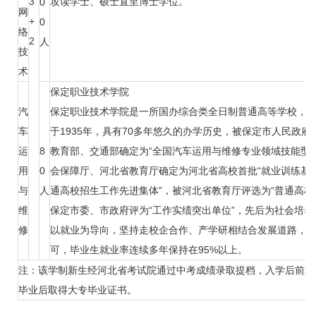
3
攻读学士、硕士直至博士学位。
0
网
+
0
络
2
人
技
术
保定职业技术学院
汽
保定职业技术学院是一所国办综合类全日制普通高等学校，
车
于1935年，具有70多年悠久的办学历史，被保定市人民政府
运
8
教育部、交通部确定为“全国汽车运用与维修专业领域技能型
用
0
会保障厅、河北省教育厅确定为河北省高校首批“就业训练基地
与
人
通高校招生工作先进集体”，被河北省教育厅评选为“普通高校
维
保定市委、市政府评为“工作实绩突出单位”，先后为社会培
修
以就业为导向，坚持走校企合作、产学研相结合发展道路，
可，毕业生就业率连续多年保持在95%以上。
注：该学制新生经河北省考试院通过中考成绩录取提档，入学后前三
毕业后取得大专毕业证书。