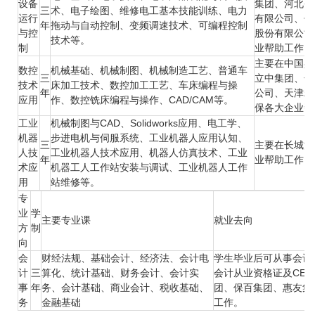
设备
集团、河北省
三
术、电子绘图、维修电工基本技能训练、电力
运行
有限公司、保
年
拖动与自动控制、变频调速技术、可编程控制
与控
股份有限公司
技术等。
制
业帮助工作。
主要在中国兵
数控
机械基础、机械制图、机械制造工艺、普通车
三
立中集团、长
技术
床加工技术、数控加工工艺、车床编程与操
年
公司、天津精
应用
作、数控铣床编程与操作、CAD/CAM等。
保各大企业帮
工业
机械制图与CAD、Solidworks应用、电工学、
机器
步进电机与伺服系统、工业机器人应用认知、
三
主要在长城汽
人技
工业机器人技术应用、机器人仿真技术、工业
年
业帮助工作。
术应
机器工人工作站安装与调试、工业机器人工作
用
站维修等。
专
业
学
主要专业课
就业去向
方
制
向
会
财经法规、基础会计、经济法、会计电
学生毕业后可从事会计
计
三
算化、统计基础、财务会计、会计实
会计从业资格证及CE
事
年
务、会计基础、商业会计、税收基础、
团、保百集团、惠友集
务
金融基础
工作。