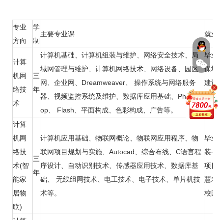
专业
学
主要专业课
就业
方向
制
计算机基础、计算机组装与维护、网络安全技术、局
毕业
计算
域网管理与维护、计算机网络技术、网络设备、园区
保地
机网
三
网、企业网、Dreamweaver、 操作系统与网络服务
建设
络技
年
器、视频监控系统及维护、数据库应用基础、Photosh
毒、
术
op、 Flash、平面构成、色彩构成、广告等。
位工
计算
机网
计算机应用基础、物联网概论、物联网应用程序、物
毕业
络技
联网项目规划与实施、Autocad、综合布线、C语言程
装与
三
术(智
序设计、自动识别技术、传感器应用技术、数据库基
项目
年
能家
础、 无线组网技术、电工技术、电子技术、单片机技
慧农
居物
术等。
校园
联)