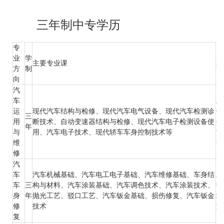
三年制中专学历
专
业
学
主要专业课
就
方
制
向
汽
车
主
运
现代汽车结构与检修、现代汽车电气设备、现代汽车检测诊
件
三
用
断技术、自动变速器结构与检修、现代汽车电子检测设备使
平
年
与
用、汽车电子技术、现代轿车车身控制技术等
司
维
帮
修
汽
车
汽车机械基础、汽车电工电子基础、汽车维修基础、车身结
主
车
三
构与材料、汽车涂装基础、汽车调色技术、汽车涂装技术、
中
身
年
抛光工艺、驳口工艺、汽车钣金基础、损伤修复、汽车钣金
城
修
技术
型
复