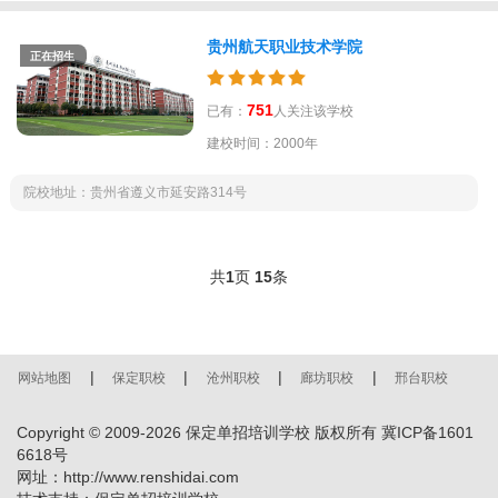
贵州航天职业技术学院
正在招生
751
已有：
人关注该学校
建校时间：2000年
院校地址：贵州省遵义市延安路314号
共
1
页
15
条
|
|
|
|
网站地图
保定职校
沧州职校
廊坊职校
邢台职校
Copyright © 2009-
2026
保定单招培训学校 版权所有
冀ICP备1601
6618号
网址：http://www.renshidai.com