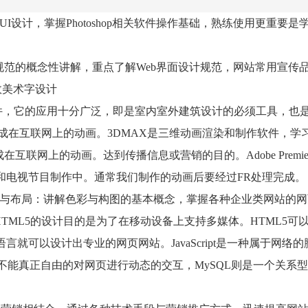
UI
设计，掌握
Photoshop
相关软件操作基础，熟练使用更重要是
规范的概念性讲解，重点了解
Web
界面设计规范，网站常用宣传
效美术字设计
件，它的应用十分广泛，即是室内室外建筑设计的必须工具，也
成在互联网上的动画。
3DMAX
是三维动画渲染和制作软件，学
成在互联网上的动画。达到传播信息或营销的目的。
Adobe Premie
和电视节目制作中。通常我们制作的动画后要经过
FR
处理完成。
与布局：讲解色彩与构图的基本概念，掌握各种企业类网站的网
HTML5
的设计目的是为了在移动设备上支持多媒体。
HTML5
可
语言就可以设计出专业的网页网站。
JavaScript
是一种属于网络的
不能真正自由的对网页进行动态的交互，
MySQL
则是一个关系