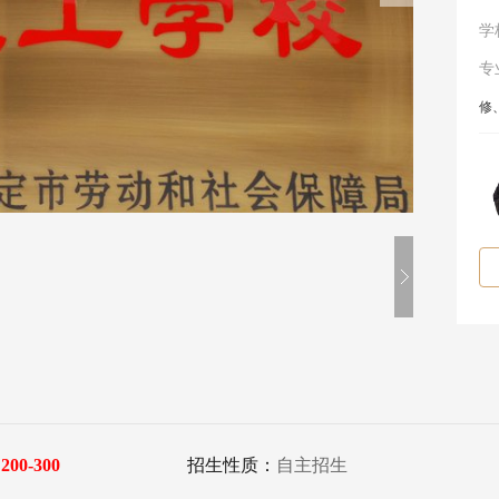
学
专
修
：
200-300
招生性质：
自主招生