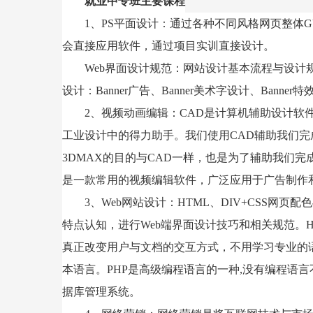
就业中专班主要课程
1、
PS
平面设计：通过各种不同风格网页整体
G
会直接应用软件，通过项目实训直接设计。
Web界面设计规范：网站设计基本流程与设计
设计：
Banner
广告、
Banner
美术字设计、
Banner
特
2、视频动画编辑：
CAD
是计算机辅助设计软
工业设计中的得力助手。我们使用
CAD
辅助我们完
3DMAX
的目的与
CAD
一样，也是为了辅助我们完
是一款常用的视频编辑软件，广泛应用于广告制作
3、
Web
网站设计：
HTML
、
DIV+CSS
网页配色
特点认知，进行
Web
端界面设计技巧和相关规范。
真正改变用户与文档的交互方式，不用学习专业的
本语言。
PHP
是高级编程语言的一种
,
没有编程语言
据库管理系统。