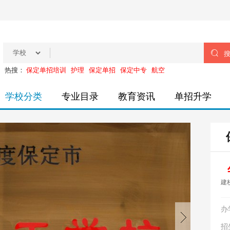

热搜：
保定单招培训
护理
保定单招
保定中专
航空
学校分类
专业目录
教育资讯
单招升学
建
办
招