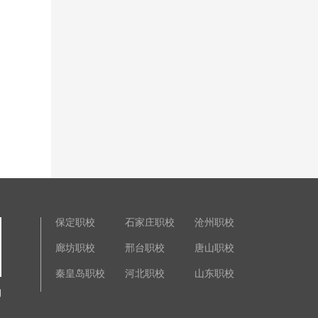
保定职校
石家庄职校
沧州职校
廊坊职校
邢台职校
唐山职校
秦皇岛职校
河北职校
山东职校
询