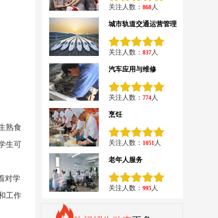
关注人数：
人
868
城市轨道交通运营管理
关注人数：
人
837
汽车应用与维修
关注人数：
人
774
烹饪
生熟食
关注人数：
人
1051
学生可
老年人服务
着对学
关注人数：
人
995
和工作