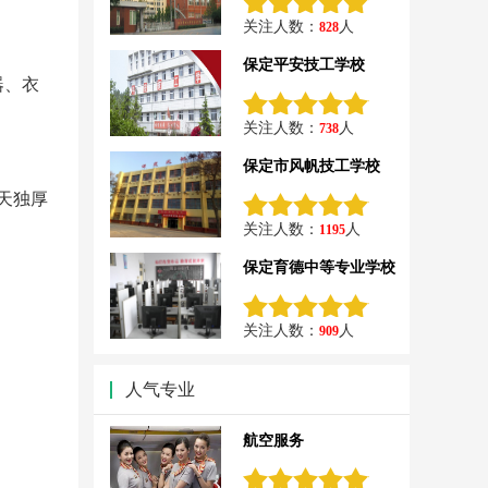
关注人数：
人
828
保定平安技工学校
器、衣
关注人数：
人
738
保定市风帆技工学校
天独厚
关注人数：
人
1195
保定育德中等专业学校
关注人数：
人
909
人气专业
航空服务