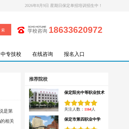
2026年8月9日 星期日保定单招培训招生中！
18633620972
学校咨询
中专技校
在线咨询
报名入口
推荐院校
保定阳光中等职业技术
关注人数：
人
1164
说是第
保定市第四职业中学
吗
的相关