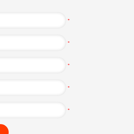
*
*
*
*
*