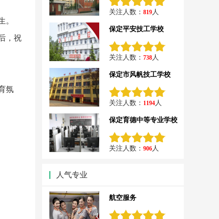
关注人数：
人
819
生。
保定平安技工学校
后，祝
关注人数：
人
738
保定市风帆技工学校
育氛
关注人数：
人
1194
保定育德中等专业学校
关注人数：
人
906
人气专业
航空服务