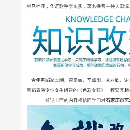
星马梓涵，华谊歌手李东燕，著名播音主持人田源
，青年舞蹈家王刚、翟曼丽、辛熙阳、党丽欣、谢勇
舞蹈表演专业女生组建的《色彩女孩》，频繁亮相
通过上面的内容相信同学们对
石家庄市艺