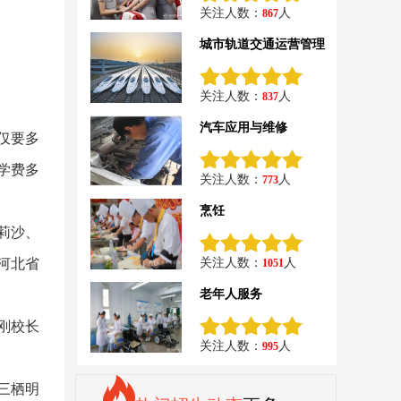
关注人数：
人
867
城市轨道交通运营管理
关注人数：
人
837
汽车应用与维修
仅要多
学费多
关注人数：
人
773
烹饪
莉沙、
河北省
关注人数：
人
1051
老年人服务
刚校长
关注人数：
人
995
三栖明