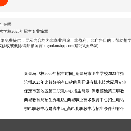
址在哪
术学校2023年招生专业简章
网络免费提供，展示内容均为非商业用途、非盈利、非广告目的，帮助想
删除请邮箱留言：gookoo#qq.com(请将#换成@)
秦皇岛卫校2020年招生时间_秦皇岛市卫生学校2023年招
生专业都有哪个
沧州2023年比较好的有口碑的且开设有机电技术应用专业
的中专学校都有哪个
保定市莲池区第二职教中心招生简章_保定莲池第二职教
中心2023年招生专业简章
栾城教育局招生办电话_栾城职业技术教育中心招生电话
鄠邑职教中心是高中吗_高邑县职教中心招生条件都有什
么